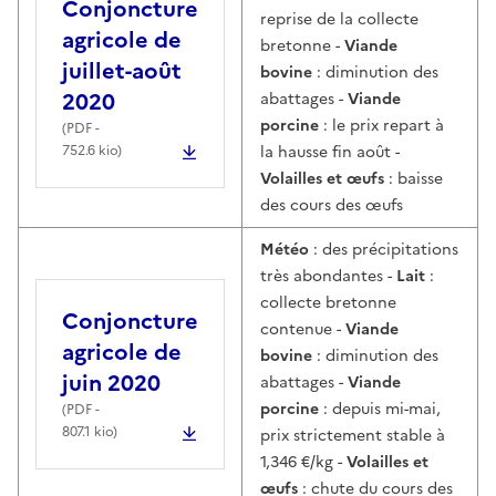
Conjoncture
reprise de la collecte
agricole de
bretonne -
Viande
juillet-août
bovine
: diminution des
2020
abattages -
Viande
porcine
: le prix repart à
(
PDF
-
752.6 kio)
la hausse fin août -
Volailles et œufs
: baisse
des cours des œufs
Météo
: des précipitations
très abondantes -
Lait
:
collecte bretonne
Conjoncture
contenue -
Viande
agricole de
bovine
: diminution des
juin 2020
abattages -
Viande
porcine
: depuis mi-mai,
(
PDF
-
807.1 kio)
prix strictement stable à
1,346 €/kg -
Volailles et
œufs
: chute du cours des