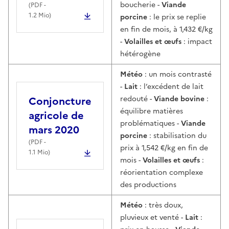
boucherie -
Viande
(
PDF
-
1.2 Mio)
porcine
: le prix se replie
en fin de mois, à 1,432 €/kg
-
Volailles et œufs
: impact
hétérogène
Météo
: un mois contrasté
-
Lait
: l’excédent de lait
Conjoncture
redouté -
Viande bovine
:
équilibre matières
agricole de
problématiques -
Viande
mars 2020
porcine
: stabilisation du
(
PDF
-
prix à 1,542 €/kg en fin de
1.1 Mio)
mois -
Volailles et œufs
:
réorientation complexe
des productions
Météo
: très doux,
pluvieux et venté -
Lait
: