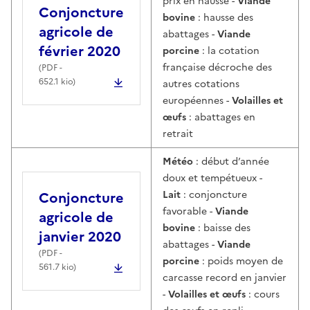
prix en hausse -
Viande
Conjoncture
bovine
: hausse des
agricole de
abattages -
Viande
février 2020
porcine
: la cotation
française décroche des
(
PDF
-
652.1 kio)
autres cotations
européennes -
Volailles et
œufs
: abattages en
retrait
Météo
: début d’année
doux et tempétueux -
Conjoncture
Lait
: conjoncture
favorable -
Viande
agricole de
bovine
: baisse des
janvier 2020
abattages -
Viande
(
PDF
-
porcine
: poids moyen de
561.7 kio)
carcasse record en janvier
-
Volailles et œufs
: cours