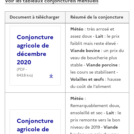
Voir les tableaux conjoncturels mensuels
Document à télécharger
Résumé de la conjoncture
Météo
: très arrosé et
Conjoncture
assez doux -
Lait
: le prix
faiblit mais reste élevé -
agricole de
Viande bovine
: un prix du
décembre
veau de boucherie plus
2020
stable -
Viande porcine
:
(
PDF
-
les cours se stabilisent -
643.8 kio)
Volailles et œufs
: hausse
du coût de l’aliment
Météo
:
Remarquablement doux,
ensoleillé et sec -
Lait
: le
Conjoncture
prix remonte vers le bon
niveau de 2019 -
Viande
agricole de