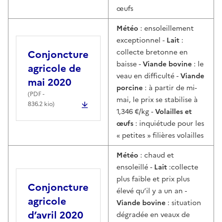
œufs
Météo
: ensoleillement
exceptionnel -
Lait
:
Conjoncture
collecte bretonne en
baisse -
Viande bovine
: le
agricole de
veau en difficulté -
Viande
mai 2020
porcine
: à partir de mi-
(
PDF
-
mai, le prix se stabilise à
836.2 kio)
1,346 €/kg -
Volailles et
œufs
: inquiétude pour les
« petites » filières volailles
Météo
: chaud et
ensoleillé -
Lait
:collecte
plus faible et prix plus
Conjoncture
élevé qu’il y a un an -
agricole
Viande bovine
: situation
d’avril 2020
dégradée en veaux de