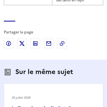
des œufs en repli
Partager la page
Partager sur Facebook
Partager sur X (anciennement Twitter)
Partager sur LinkedIn
Partager par email
Copier dans le presse
Sur le même sujet
20 juillet 2026