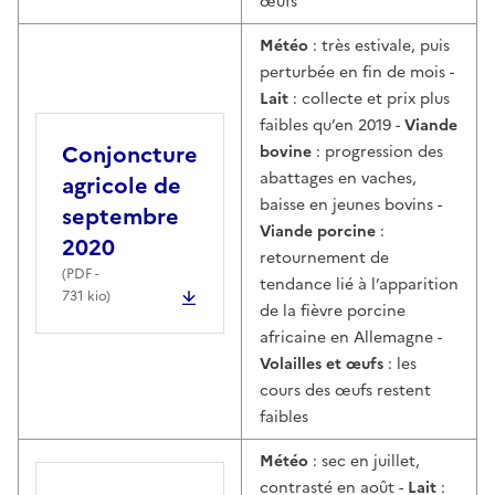
œufs
Météo
: très estivale, puis
perturbée en fin de mois -
Lait
: collecte et prix plus
faibles qu’en 2019 -
Viande
Conjoncture
bovine
: progression des
abattages en vaches,
agricole de
baisse en jeunes bovins -
septembre
Viande porcine
:
2020
retournement de
(
PDF
-
tendance lié à l’apparition
731 kio)
de la fièvre porcine
africaine en Allemagne -
Volailles et œufs
: les
cours des œufs restent
faibles
Météo
: sec en juillet,
contrasté en août -
Lait
: