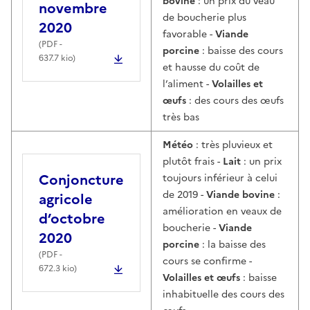
bovine
: un prix du veau
novembre
de boucherie plus
2020
favorable -
Viande
(
PDF
-
porcine
: baisse des cours
637.7 kio)
et hausse du coût de
l’aliment -
Volailles et
œufs
: des cours des œufs
très bas
Météo
: très pluvieux et
plutôt frais -
Lait
: un prix
Conjoncture
toujours inférieur à celui
de 2019 -
Viande bovine
:
agricole
amélioration en veaux de
d’octobre
boucherie -
Viande
2020
porcine
: la baisse des
(
PDF
-
cours se confirme -
672.3 kio)
Volailles et œufs
: baisse
inhabituelle des cours des