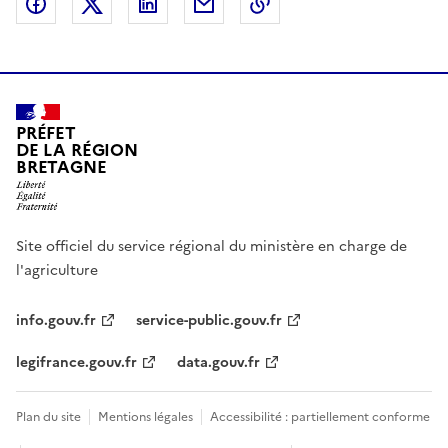
Partager sur Facebook
Partager sur X (anciennement Twitter)
Partager sur LinkedIn
Partager par email
Copier dans le presse
PRÉFET
DE LA RÉGION
BRETAGNE
Site officiel du service régional du ministère en charge de
l'agriculture
info.gouv.fr
service-public.gouv.fr
legifrance.gouv.fr
data.gouv.fr
Plan du site
Mentions légales
Accessibilité : partiellement conforme