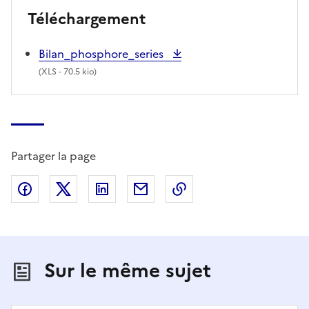
Téléchargement
Bilan_phosphore_series
(
XLS
- 70.5 kio)
Partager la page
Partager sur Facebook
Partager sur X (anciennement Twitter)
Partager sur LinkedIn
Partager par email
Copier dans le presse
Sur le même sujet