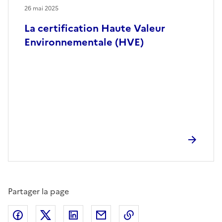
26 mai 2025
La certification Haute Valeur
Environnementale (HVE)
Partager la page
Partager sur Facebook
Partager sur X (anciennement Twitter)
Partager sur LinkedIn
Partager par email
Copier dans le presse