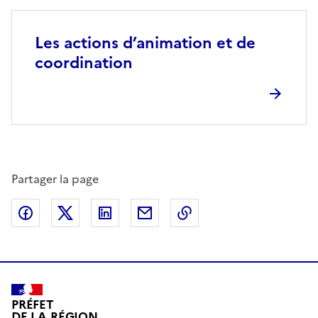
Les actions d’animation et de
coordination
Partager la page
Partager sur Facebook
Partager sur X (anciennement Twitter)
Partager sur LinkedIn
Partager par email
Copier dans le presse
PRÉFET
DE LA RÉGION