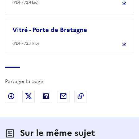
(
PDF
- 72.4 kio)
Vitré - Porte de Bretagne
(
PDF
- 72.7 kio)
Partager la page
Partager sur Facebook
Partager sur X (anciennement Twitter)
Partager sur LinkedIn
Partager par email
Copier dans le presse
Sur le même sujet