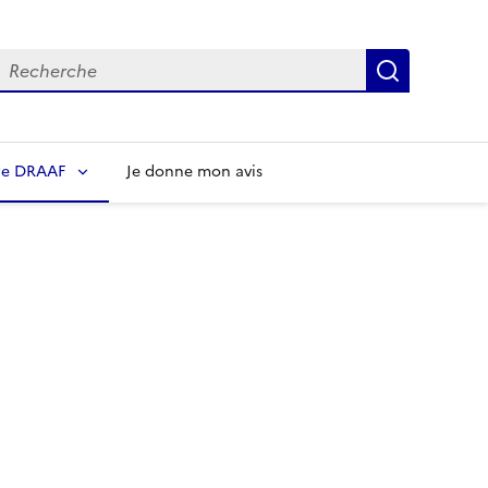
echerche
Recherch
re DRAAF
Je donne mon avis