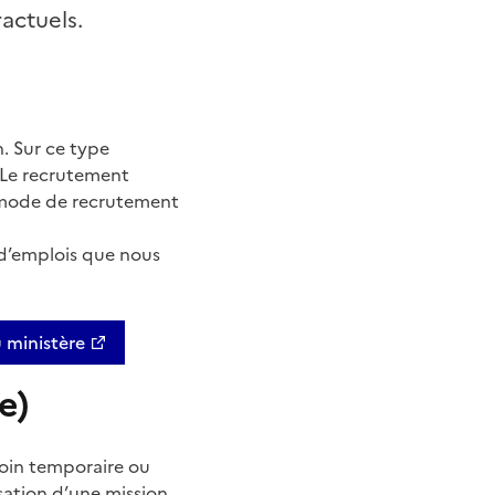
actuels.
. Sur ce type
 Le recrutement
n mode de recrutement
 d’emplois que nous
u ministère
e)
oin temporaire ou
isation d’une mission