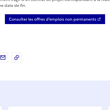
e date de fin.
Consulter les offres d’emplois non permanents
ebook
ur X (anciennement Twitter)
tager sur LinkedIn
Partager par email
Copier dans le presse-papier