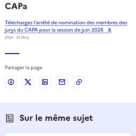
CAPa
Téléchargez l’arrêté de nomination des membres des
jurys du CAPA pour la session de juin 2026
(
PDF
- 3.1 Mio)
Partager la page
Partager sur Facebook
Partager sur X (anciennement Twitter)
Partager sur LinkedIn
Partager par email
Copier dans le presse
Sur le même sujet