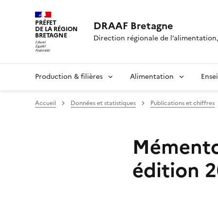
PRÉFET
DRAAF Bretagne
DE LA RÉGION
BRETAGNE
Direction régionale de l’alimentation,
Production & filières
Alimentation
Ense
Accueil
Données et statistiques
Publications et chiffres
Mémento d
édition 