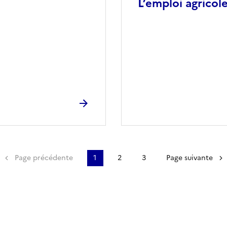
L’emploi agricol
emière page
Page précédente
1
2
3
Page suivante