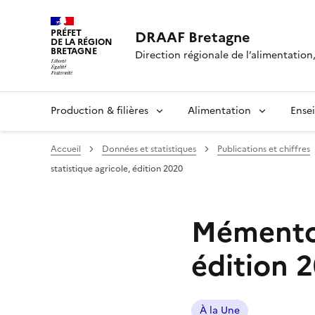
PRÉFET
DRAAF Bretagne
DE LA RÉGION
BRETAGNE
Direction régionale de l’alimentation,
Production & filières
Alimentation
Ense
Accueil
Données et statistiques
Publications et chiffres
statistique agricole, édition 2020
Mémento d
édition 
À la Une