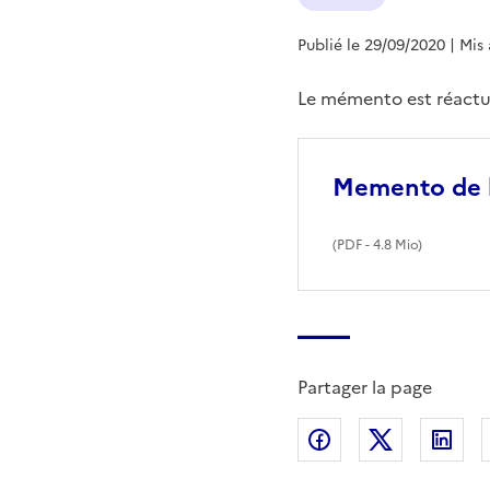
Publié le 29/09/2020
| Mis
Le mémento est réactua
Memento de la
(
PDF
- 4.8 Mio)
Partager la page
Partager sur Fac
Partager s
Par