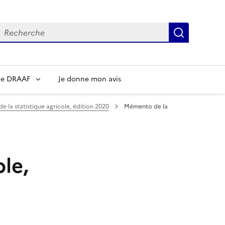
echerche
Recherch
re DRAAF
Je donne mon avis
 la statistique agricole, édition 2020
Mémento de la
le,