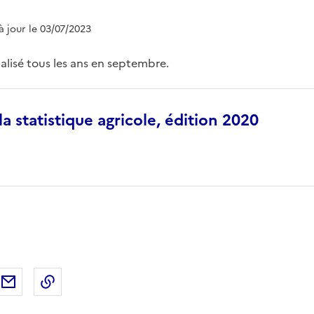
 à jour le 03/07/2023
lisé tous les ans en septembre.
 statistique agricole, édition 2020
ebook
ur X (anciennement Twitter)
tager sur LinkedIn
Partager par email
Copier dans le presse-papier