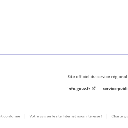
r)
 presse-papier
Site officiel du service régiona
info.gouv.fr
service-publi
ment conforme
Votre avis sur le site Internet nous intéresse !
Charte gra