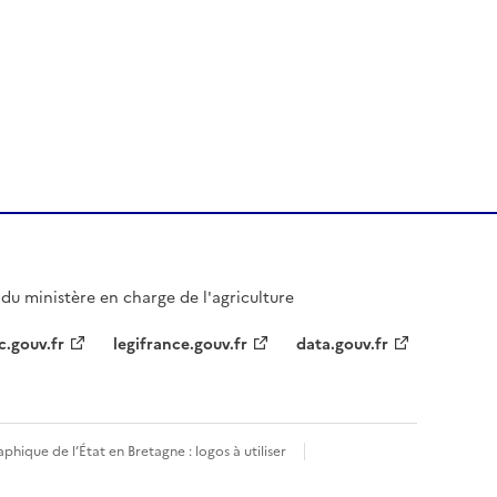
l du ministère en charge de l'agriculture
c.gouv.fr
legifrance.gouv.fr
data.gouv.fr
phique de l’État en Bretagne : logos à utiliser