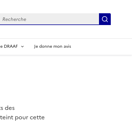
echerche
Recherch
re DRAAF
Je donne mon avis
ts des
teint pour cette