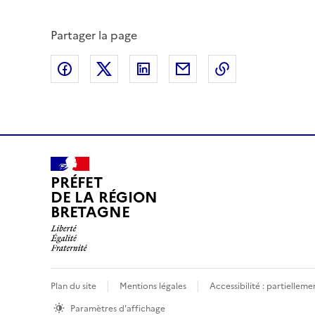
Partager la page
Partager sur Facebook
Partager sur X (anciennement Twitte
Partager sur LinkedIn
Partager par email
Copier dans le
PRÉFET
DE LA RÉGION
BRETAGNE
Plan du site
Mentions légales
Accessibilité : partielle
Paramètres d'affichage