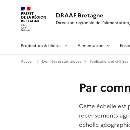
PRÉFET
DRAAF Bretagne
DE LA RÉGION
BRETAGNE
Direction régionale de l’alimentation,
Production & filières
Alimentation
Ense
Accueil
Données et statistiques
Publications et chiffres
Par com
Cette échelle est p
recensements agric
échelle géographiq