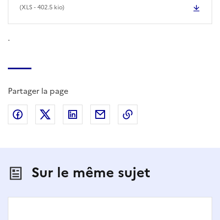
(
XLS
- 402.5 kio)
.
Partager la page
Partager sur Facebook
Partager sur X (anciennement Twitter)
Partager sur LinkedIn
Partager par email
Copier dans le presse
Sur le même sujet