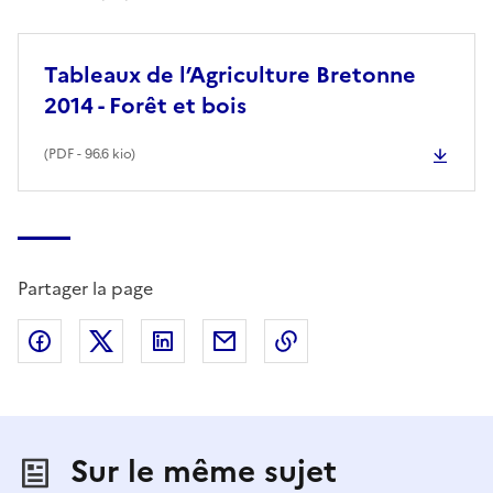
Tableaux de l’Agriculture Bretonne
2014 - Forêt et bois
(
PDF
- 96.6 kio)
Partager la page
Partager sur Facebook
Partager sur X (anciennement Twitter)
Partager sur LinkedIn
Partager par email
Copier dans le presse
Sur le même sujet