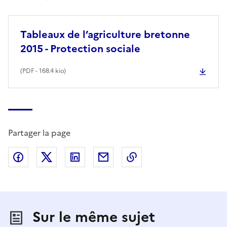
Tableaux de l’agriculture bretonne
2015 - Protection sociale
(
PDF
- 168.4 kio)
Partager la page
Partager sur Facebook
Partager sur X (anciennement Twitter)
Partager sur LinkedIn
Partager par email
Copier dans le presse
Sur le même sujet