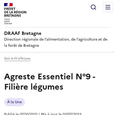
Recherc
PRÉFET
DE LA RÉGION
BRETAGNE
DRAAF Bretagne
Direction régionale de l’alimentation, de l’agriculture et de
la forêt de Bretagne
Voir le fil d'Ariane
Agreste Essentiel N°9 -
Filière légumes
À la Une
Publié le 07/10/2021
| Mis à jour le 03/07/2023