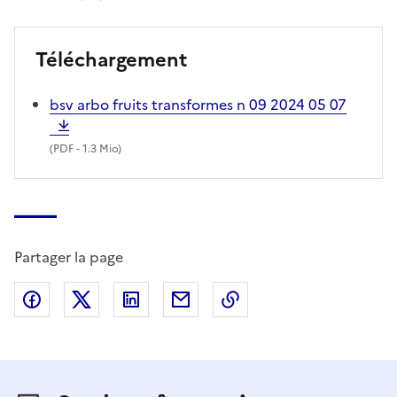
Téléchargement
bsv arbo fruits transformes n 09 2024 05 07
(
PDF
- 1.3 Mio)
Partager la page
Partager sur Facebook
Partager sur X (anciennement Twitter)
Partager sur LinkedIn
Partager par email
Copier dans le presse