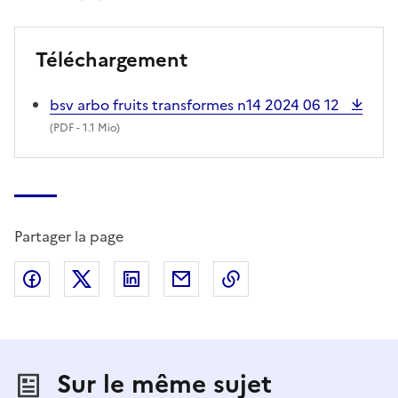
Téléchargement
bsv arbo fruits transformes n14 2024 06 12
(
PDF
- 1.1 Mio)
Partager la page
Partager sur Facebook
Partager sur X (anciennement Twitter)
Partager sur LinkedIn
Partager par email
Copier dans le presse
Sur le même sujet