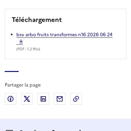
Téléchargement
bsv arbo fruits transformes n16 2026 06 24
(
PDF
- 1.2 Mio)
Partager la page
Partager sur Facebook
Partager sur X (anciennement Twitter)
Partager sur LinkedIn
Partager par email
Copier dans le presse