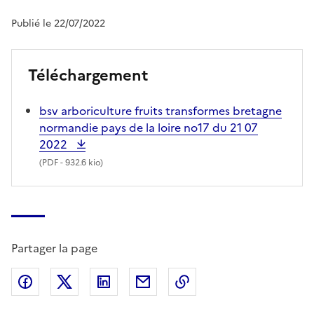
Publié le 22/07/2022
Téléchargement
bsv arboriculture fruits transformes bretagne
normandie pays de la loire no17 du 21 07
2022
(
PDF
- 932.6 kio)
Partager la page
Partager sur Facebook
Partager sur X (anciennement Twitter)
Partager sur LinkedIn
Partager par email
Copier dans le presse