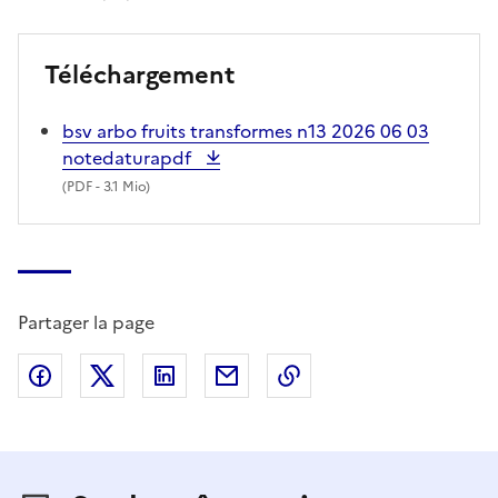
Téléchargement
bsv arbo fruits transformes n13 2026 06 03
notedaturapdf
(
PDF
- 3.1 Mio)
Partager la page
Partager sur Facebook
Partager sur X (anciennement Twitter)
Partager sur LinkedIn
Partager par email
Copier dans le presse