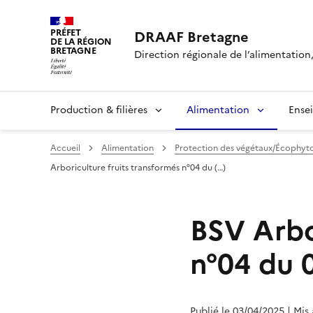
PRÉFET
DRAAF Bretagne
DE LA RÉGION
BRETAGNE
Direction régionale de l’alimentation,
Production & filières
Alimentation
Ense
Accueil
Alimentation
Protection des végétaux/Écophyt
Arboriculture fruits transformés n°04 du (…)
BSV Arbo
n°04 du 
Publié le 03/04/2025
| Mis