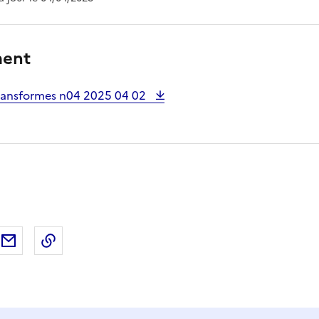
ment
 transformes n04 2025 04 02
ebook
ur X (anciennement Twitter)
tager sur LinkedIn
Partager par email
Copier dans le presse-papier