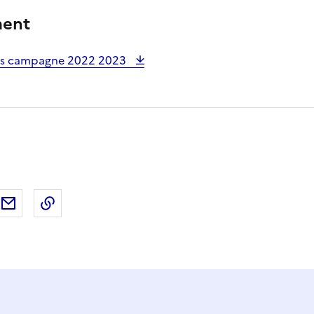
ment
les campagne 2022 2023
ebook
ur X (anciennement Twitter)
tager sur LinkedIn
Partager par email
Copier dans le presse-papier