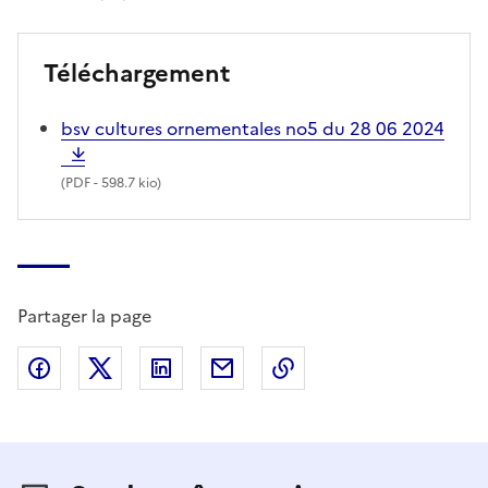
Téléchargement
bsv cultures ornementales no5 du 28 06 2024
(
PDF
- 598.7 kio)
Partager la page
Partager sur Facebook
Partager sur X (anciennement Twitter)
Partager sur LinkedIn
Partager par email
Copier dans le presse