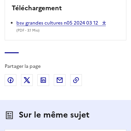
Téléchargement
bsv grandes cultures n05 2024 03 12
(
PDF
- 3.1 Mio)
Partager la page
Partager sur Facebook
Partager sur X (anciennement Twitter)
Partager sur LinkedIn
Partager par email
Copier dans le presse
Sur le même sujet