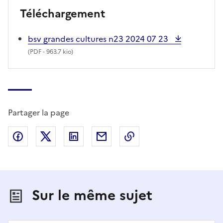
Téléchargement
bsv grandes cultures n23 2024 07 23
(
PDF
- 963.7 kio)
Partager la page
Partager sur Facebook
Partager sur X (anciennement Twitter)
Partager sur LinkedIn
Partager par email
Copier dans le presse
Sur le même sujet