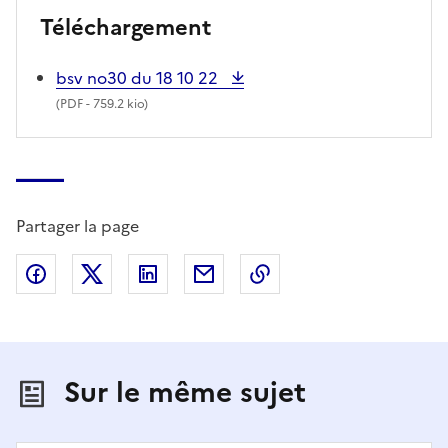
Téléchargement
bsv no30 du 18 10 22
(
PDF
- 759.2 kio)
Partager la page
Partager sur Facebook
Partager sur X (anciennement Twitter)
Partager sur LinkedIn
Partager par email
Copier dans le presse
Sur le même sujet