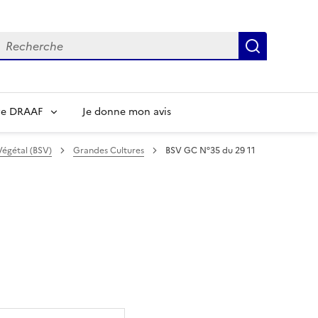
echerche
Recherch
re DRAAF
Je donne mon avis
Végétal (BSV)
Grandes Cultures
BSV GC N°35 du 29 11