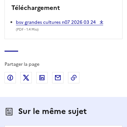
Téléchargement
bsv grandes cultures n07 2026 03 24
(
PDF
- 1.4 Mio)
Partager la page
Partager sur Facebook
Partager sur X (anciennement Twitter)
Partager sur LinkedIn
Partager par email
Copier dans le presse
Sur le même sujet