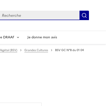
echerche
Recherch
re DRAAF
Je donne mon avis
Végétal (BSV)
Grandes Cultures
BSV GC N°8 du 01 04