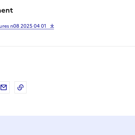
ment
tures n08 2025 04 01
ebook
ur X (anciennement Twitter)
tager sur LinkedIn
Partager par email
Copier dans le presse-papier