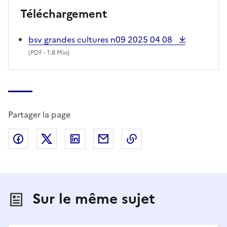
Téléchargement
bsv grandes cultures n09 2025 04 08
(
PDF
- 1.8 Mio)
Partager la page
Partager sur Facebook
Partager sur X (anciennement Twitter)
Partager sur LinkedIn
Partager par email
Copier dans le presse
Sur le même sujet