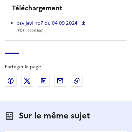
Téléchargement
bsv jevi no7 du 04 09 2024
(
PDF
- 920.6 kio)
Partager la page
Partager sur Facebook
Partager sur X (anciennement Twitter)
Partager sur LinkedIn
Partager par email
Copier dans le presse
Sur le même sujet