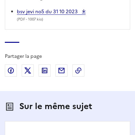
bsv jevi no5 du 31 10 2023
(
PDF
- 1007 kio)
Partager la page
Partager sur Facebook
Partager sur X (anciennement Twitter)
Partager sur LinkedIn
Partager par email
Copier dans le presse
Sur le même sujet