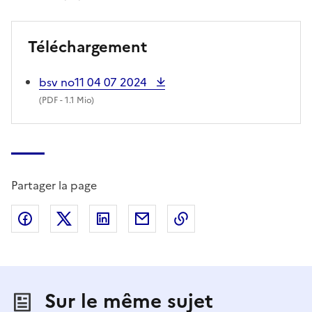
Téléchargement
bsv no11 04 07 2024
(
PDF
- 1.1 Mio)
Partager la page
Partager sur Facebook
Partager sur X (anciennement Twitter)
Partager sur LinkedIn
Partager par email
Copier dans le presse
Sur le même sujet