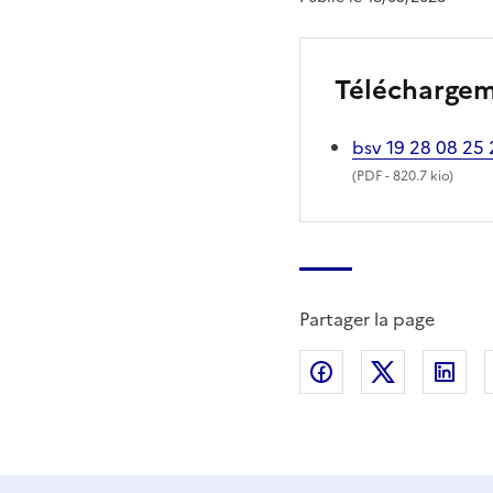
Télécharge
bsv 19 28 08 25
(
PDF
- 820.7 kio)
Partager la page
Partager sur Fac
Partager s
Par