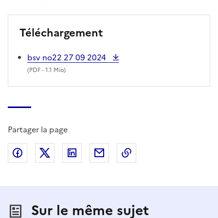
Téléchargement
bsv no22 27 09 2024
(
PDF
- 1.1 Mio)
Partager la page
Partager sur Facebook
Partager sur X (anciennement Twitter)
Partager sur LinkedIn
Partager par email
Copier dans le presse
Sur le même sujet