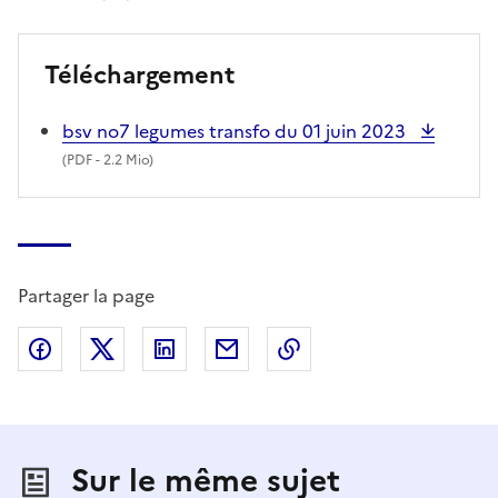
Téléchargement
bsv no7 legumes transfo du 01 juin 2023
(
PDF
- 2.2 Mio)
Partager la page
Partager sur Facebook
Partager sur X (anciennement Twitter)
Partager sur LinkedIn
Partager par email
Copier dans le presse
Sur le même sujet