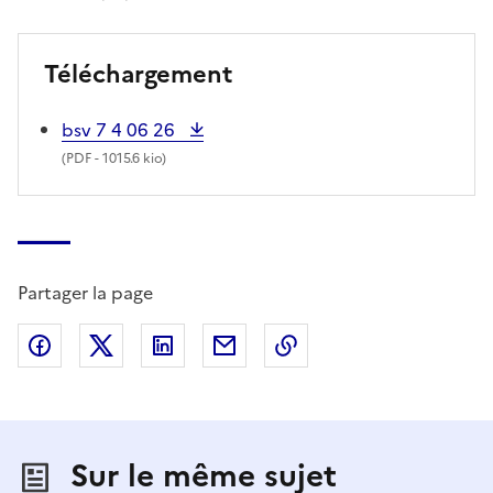
Téléchargement
bsv 7 4 06 26
(
PDF
- 1015.6 kio)
Partager la page
Partager sur Facebook
Partager sur X (anciennement Twitter)
Partager sur LinkedIn
Partager par email
Copier dans le presse
Sur le même sujet