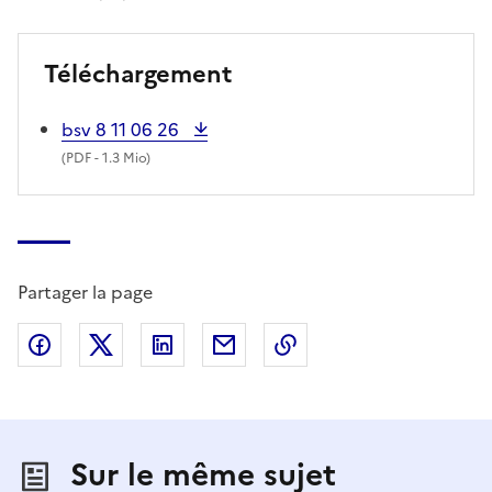
Téléchargement
bsv 8 11 06 26
(
PDF
- 1.3 Mio)
Partager la page
Partager sur Facebook
Partager sur X (anciennement Twitter)
Partager sur LinkedIn
Partager par email
Copier dans le presse
Sur le même sujet