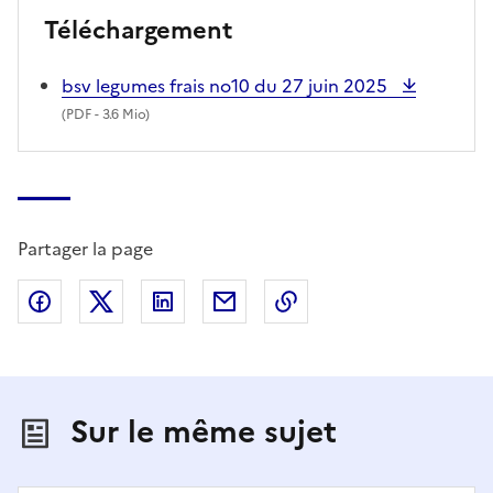
Téléchargement
bsv legumes frais no10 du 27 juin 2025
(
PDF
- 3.6 Mio)
Partager la page
Partager sur Facebook
Partager sur X (anciennement Twitter)
Partager sur LinkedIn
Partager par email
Copier dans le presse
Sur le même sujet