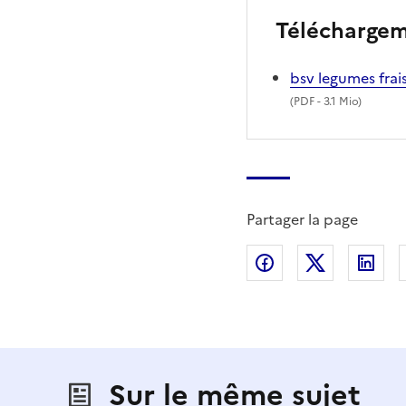
Télécharge
bsv legumes fra
(
PDF
- 3.1 Mio)
Partager la page
Partager sur Fac
Partager s
Par
Sur le même sujet