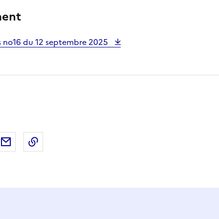
ment
is no16 du 12 septembre 2025
ebook
ur X (anciennement Twitter)
tager sur LinkedIn
Partager par email
Copier dans le presse-papier