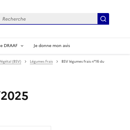
echerche
Recherch
re DRAAF
Je donne mon avis
Végétal (BSV)
Légumes Frais
BSV légumes frais n°16 du
/2025