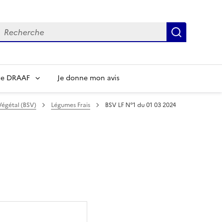
echerche
Recherch
re DRAAF
Je donne mon avis
Végétal (BSV)
Légumes Frais
BSV LF N°1 du 01 03 2024