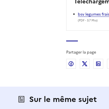
Télécharge
bsv legumes frai
(
PDF
- 3.7 Mio)
Partager la page
Partager sur Fac
Partager s
Par
Sur le même sujet