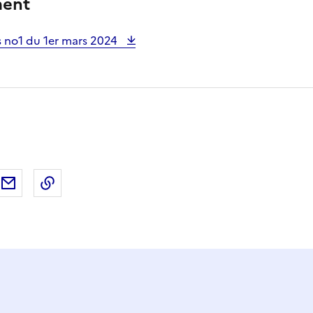
ment
s no1 du 1er mars 2024
ebook
ur X (anciennement Twitter)
tager sur LinkedIn
Partager par email
Copier dans le presse-papier