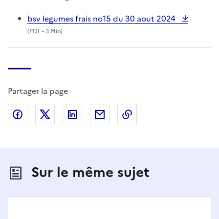
bsv legumes frais no15 du 30 aout 2024
(
PDF
- 3 Mio)
Partager la page
Partager sur Facebook
Partager sur X (anciennement Twitter)
Partager sur LinkedIn
Partager par email
Copier dans le presse
Sur le même sujet