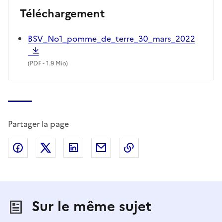
Téléchargement
BSV_No1_pomme_de_terre_30_mars_2022
(
PDF
- 1.9 Mio)
Partager la page
Partager sur Facebook
Partager sur X (anciennement Twitter)
Partager sur LinkedIn
Partager par email
Copier dans le presse
Sur le même sujet