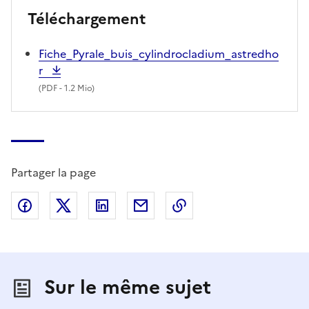
Téléchargement
Fiche_Pyrale_buis_cylindrocladium_astredho
r
(
PDF
- 1.2 Mio)
Partager la page
Partager sur Facebook
Partager sur X (anciennement Twitter)
Partager sur LinkedIn
Partager par email
Copier dans le presse
Sur le même sujet