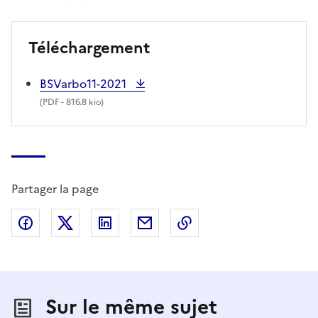
Téléchargement
BSVarbo11-2021
(
PDF
- 816.8 kio)
Partager la page
Partager sur Facebook
Partager sur X (anciennement Twitter)
Partager sur LinkedIn
Partager par email
Copier dans le presse
Sur le même sujet