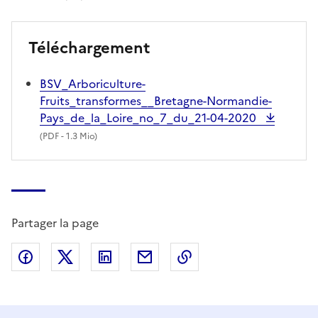
Téléchargement
BSV_Arboriculture-
Fruits_transformes__Bretagne-Normandie-
Pays_de_la_Loire_no_7_du_21-04-2020
(
PDF
- 1.3 Mio)
Partager la page
Partager sur Facebook
Partager sur X (anciennement Twitter)
Partager sur LinkedIn
Partager par email
Copier dans le presse