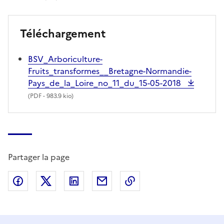
Téléchargement
BSV_Arboriculture-
Fruits_transformes__Bretagne-Normandie-
Pays_de_la_Loire_no_11_du_15-05-2018
(
PDF
- 983.9 kio)
Partager la page
Partager sur Facebook
Partager sur X (anciennement Twitter)
Partager sur LinkedIn
Partager par email
Copier dans le presse