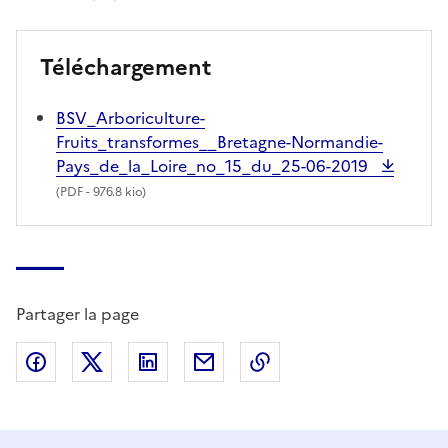
Téléchargement
BSV_Arboriculture-
Fruits_transformes__Bretagne-Normandie-
Pays_de_la_Loire_no_15_du_25-06-2019
(
PDF
- 976.8 kio)
Partager la page
Partager sur Facebook
Partager sur X (anciennement Twitter)
Partager sur LinkedIn
Partager par email
Copier dans le presse