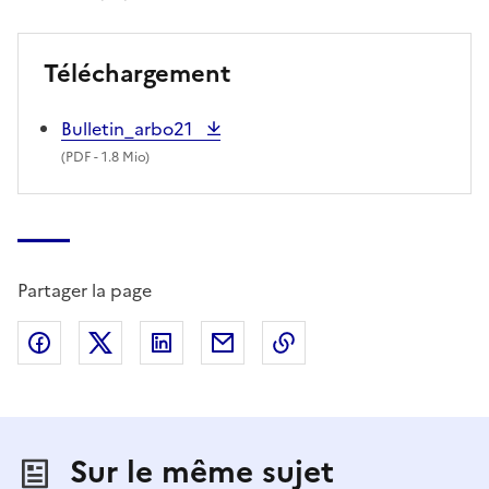
Téléchargement
Bulletin_arbo21
(
PDF
- 1.8 Mio)
Partager la page
Partager sur Facebook
Partager sur X (anciennement Twitter)
Partager sur LinkedIn
Partager par email
Copier dans le presse
Sur le même sujet