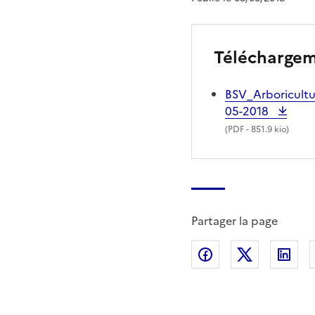
Télécharge
BSV_Arboricultu
05-2018
(
PDF
- 851.9 kio)
Partager la page
Partager sur Fac
Partager s
Par