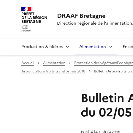
PRÉFET
DRAAF Bretagne
DE LA RÉGION
BRETAGNE
Direction régionale de l’alimentation,
Production & filières
Alimentation
Ense
Accueil
Alimentation
Protection des végétaux/Écophyt
Arboriculture fruits transformés 2018
Bulletin Arbo-fruits t
Bulletin 
du 02/05
Publié le 03/05/2018