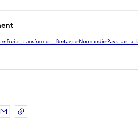
ment
re-Fruits_transformes__Bretagne-Normandie-Pays_de_la_
ebook
ur X (anciennement Twitter)
tager sur LinkedIn
Partager par email
Copier dans le presse-papier