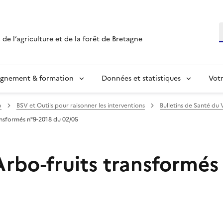
R
 de l’agriculture et de la forêt de Bretagne
ignement & formation
Données et statistiques
Vot
o
BSV et Outils pour raisonner les interventions
Bulletins de Santé du 
ransformés n°9-2018 du 02/05
Arbo-fruits transformés